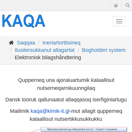
Togg
navig
Saqqaa
Ineriartortitsineq
Ilusilersukkanut allagartat
Bogholderi system
Elektronisk bilagshåndtering
Qupperneq una ajoraluartumik kalaallisut
nutserneqarnikuunngilaq
Dansk tooruk qallunaatut allaqqasoq iserfiginiarlugu
Mailimik
kaqa@kimik-it.gl
-mut allagit qupperneq
kalaallisut nutsertikkusukkukku