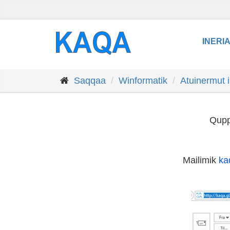
INERI
Saqqaa
Winformatik
Atuinermut i
Qupp
Mailimik
ka