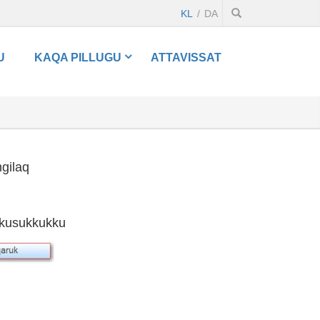
KL
DA
U
KAQA PILLUGU
ATTAVISSAT
gilaq
ikkusukkukku