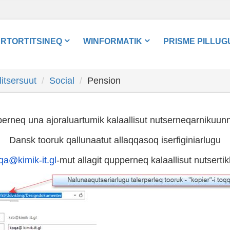
ARTORTITSINEQ
WINFORMATIK
PRISME PILLUG
litsersuut
Social
Pension
erneq una ajoraluartumik kalaallisut nutserneqarnikuunn
Dansk tooruk qallunaatut allaqqasoq iserfiginiarlugu
qa@kimik-it.gl
-mut allagit qupperneq kalaallisut nutsert