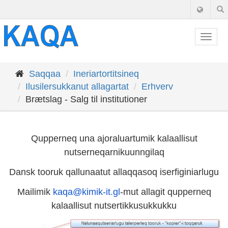
Togg
navig
Saqqaa
Ineriartortitsineq
Ilusilersukkanut allagartat
Erhverv
Brætslag - Salg til institutioner
Qupperneq una ajoraluartumik kalaallisut
nutserneqarnikuunngilaq
Dansk tooruk qallunaatut allaqqasoq iserfiginiarlugu
Mailimik
kaqa@kimik-it.gl
-mut allagit qupperneq
kalaallisut nutsertikkusukkukku